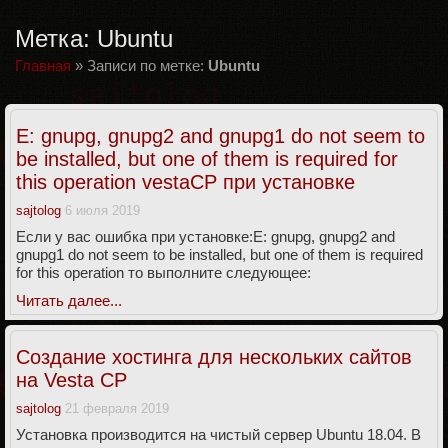
Метка:
Ubuntu
Главная
»
Записи по метке:
Ubuntu
E: gnupg, gnupg2 and gnupg1 do not seem to
be installed, but one of them is required for
this operation vestaCP при установке
sajtolog
6 июля 2019
Если у вас ошибка при установке:E: gnupg, gnupg2 and
gnupg1 do not seem to be installed, but one of them is required
for this operation то выполните следующее:
Читать далее...
Создание хостинга для нескольких сайтов
на Vesta CP
sajtolog
21 февраля 2019
Установка производится на чистый сервер Ubuntu 18.04. В