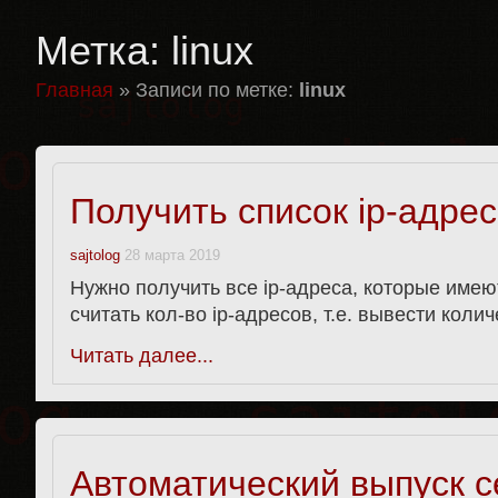
Метка:
linux
Главная
»
Записи по метке:
linux
Получить список ip-адре
sajtolog
28 марта 2019
Нужно получить все ip-адреса, которые имею
считать кол-во ip-адресов, т.е. вывести коли
Читать далее...
Автоматический выпуск се