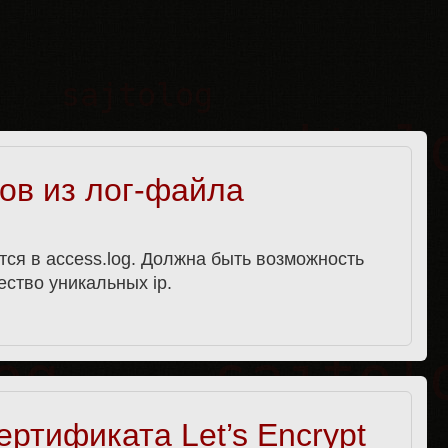
сов из лог-файла
тся в access.log. Должна быть возможность
чество уникальных ip.
ртификата Let’s Encrypt