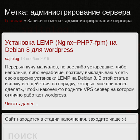
Метка:
администрирование сервера
Главная
»
Записи по метке:
администрирование сервера
Установка LEMP (Nginx+PHP7-fpm) на
Debian 8 для wordpress
sajtolog
18 ноября 2016
Перерыл кучу мануалов, но все либо устаревшие, либо
неполные, либо нерабочие, поэтому выкладываю в сеть
свою версию установки LEMP на Debian 8. В этой статье
изложу все действия по порядку, которые мне пришлось
сделать, чтобы наконец-то поднять VPS сервер на котором
отлично работает wordpress.
Читать далее...
Сайт находится в стадии наполнения, заходите чаще ;-)
ПОИСК