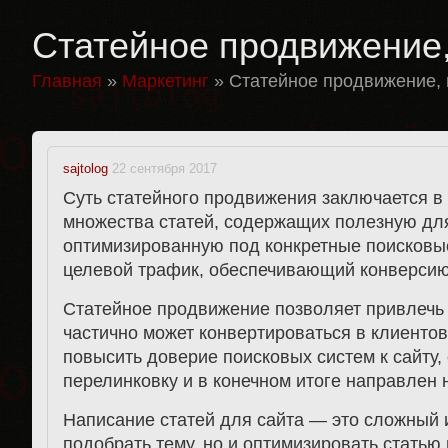
Статейное продвижение,
Главная
»
Маркетинг
»
Статейное продвижение, 
sajtolog
22 сентября 2017
Суть статейного продвижения заключается в 
множества статей, содержащих полезную для
оптимизированную под конкретные поисковы
целевой трафик, обеспечивающий конверсию
Статейное продвижение позволяет привлечь 
частично может конвертироваться в клиентов
повысить доверие поисковых систем к сайту
перелинковку и в конечном итоге направлен 
Написание статей для сайта — это сложный 
подобрать тему, но и оптимизировать стать