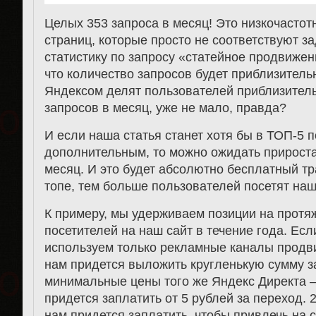
Целых 353 запроса в месяц! Это низкочастот
страниц, которые просто не соответствуют за
статистику по запросу «статейное продвижени
что количество запросов будет приблизительн
Яндексом делят пользователей приблизитель
запросов в месяц, уже не мало, правда?
И если наша статья станет хотя бы в ТОП-5 п
дополнительным, то можно ожидать прироста
месяц. И это будет абсолютно бесплатный т
топе, тем больше пользователей посетят наш
К примеру, мы удерживаем позиции на протяж
посетителей на наш сайт в течение года. Ес
используем только рекламные каналы продв
нам придется выложить кругленькую сумму за
минимальные цены того же Яндекс Директа 
придется заплатить от 5 рублей за переход. 
нам придется заплатить, чтобы привлечь на 