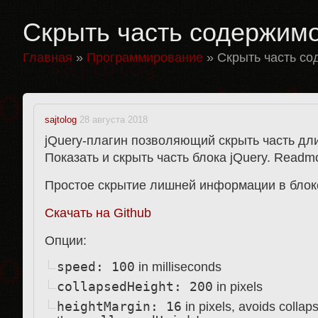
Скрыть часть содержимо
Главная
»
Программирование
»
Скрыть часть со
sajtolog
28 августа 2018
jQuery-плагин позволяющий скрыть часть дли
Показать и скрыть часть блока jQuery. Readmo
Простое скрытие лишней информации в блоке 
Скачать на Github
Опции:
speed: 100
in milliseconds
collapsedHeight: 200
in pixels
heightMargin: 16
in pixels, avoids collaps