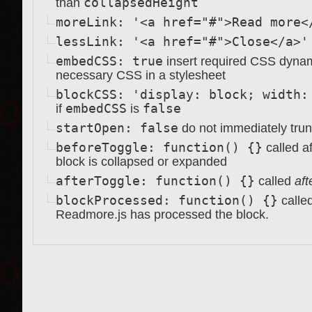
collapsedHeight
than
moreLink: '<a href="#">Read more<
lessLink: '<a href="#">Close</a>'
embedCSS: true
insert required CSS dynami
necessary CSS in a stylesheet
blockCSS: 'display: block; width:
embedCSS
false
if
is
startOpen: false
do not immediately trunc
beforeToggle: function() {}
called af
block is collapsed or expanded
afterToggle: function() {}
called
aft
blockProcessed: function() {}
called
Readmore.js has processed the block.