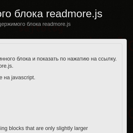
го блока readmore.js
держимого блока readmore.js
нного блока и показать по нажатию на ссылку.
re.js.
на javascript.
ing blocks that are only slightly larger