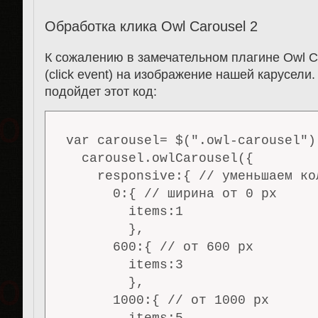
Обработка клика Owl Carousel 2
К сожалению в замечательном плагине Owl C
(click event) на изображение нашей карусели
подойдет этот код:
var carousel= $(".owl-carousel");
  carousel.owlCarousel({

    responsive:{ // уменьшаем ко
      0:{ // ширина от 0 px

        items:1

        },

      600:{ // от 600 px

        items:3

        },

      1000:{ // от 1000 px
