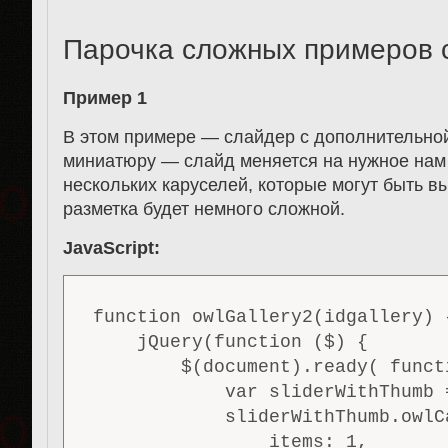
Парочка сложных примеров 
Пример 1
В этом примере — слайдер с дополнительно
миниатюру — слайд меняется на нужное нам 
нескольких каруселей, которые могут быть в
разметка будет немного сложной.
JavaScript:
function owlGallery2(idgallery) {
    jQuery(function ($) {

        $(document).ready( functi
            var sliderWithThumb 
            sliderWithThumb.owlCa
                items: 1,
