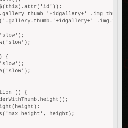
$(this).attr('id'));

.gallery-thumb-'+idgallery+' .img-thumb.a
('.gallery-thumb-'+idgallery+' .img-thumb
slow');

('slow');

 {

slow');

('slow');

ion () {

derWithThumb.height();

ight(height);

s('max-height', height);
