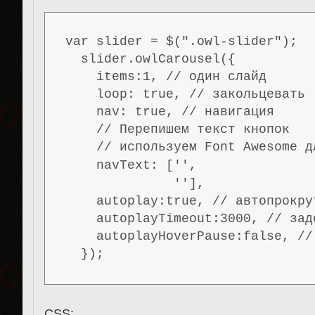
var slider = $(".owl-slider");

  slider.owlCarousel({

    items:1, // один слайд

    loop: true, // закольцевать

    nav: true, // навигация

    // Перепишем текст кнопок

    // используем Font Awesome д
    navText: ['
',

              '
'],

    autoplay:true, // автопрокрут
    autoplayTimeout:3000, // заде
    autoplayHoverPause:false, //
CSS: