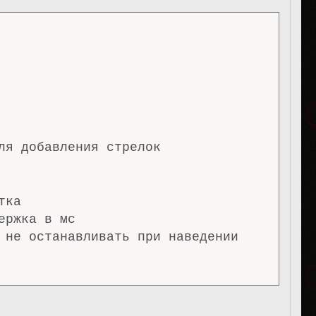
ля добавления стрелок

ка

ржка в мс

 не останавливать при наведении
