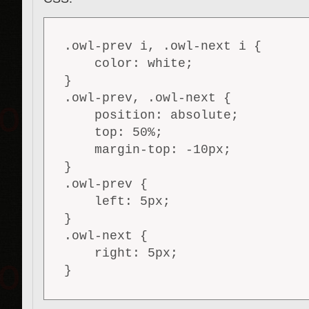
.owl-prev i, .owl-next i {

    color: white;

}

.owl-prev, .owl-next {

    position: absolute;

    top: 50%;

    margin-top: -10px;

}

.owl-prev {

    left: 5px;

}

.owl-next {

    right: 5px;
