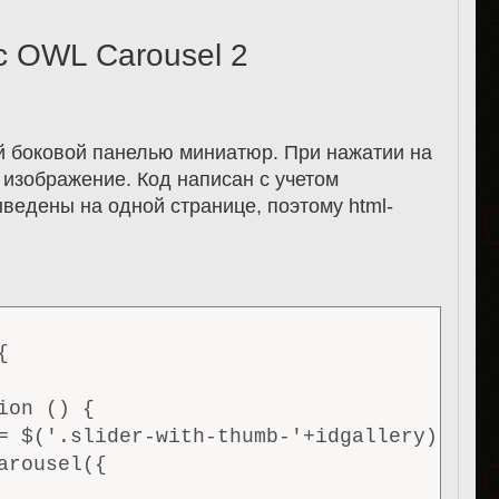
с OWL Carousel 2
й боковой панелью миниатюр. При нажатии на
изображение. Код написан с учетом
ыведены на одной странице, поэтому html-


on () {

= $('.slider-with-thumb-'+idgallery);

rousel({
