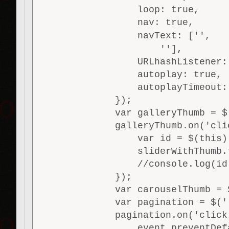
                loop: true,

                nav: true,

                navText: ['
',

                    '
'],

                URLhashListener: 
                autoplay: true,

                autoplayTimeout: 
            });

            var galleryThumb = $
            galleryThumb.on('cli
                var id = $(this)
                sliderWithThumb.
                //console.log(id)
            });

            var carouselThumb = 
            var pagination = $('
            pagination.on('click
                event.preventDefa