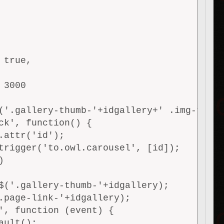
true,

3000

('.gallery-thumb-'+idgallery+' .img-thumb
ck', function() {

.attr('id');

trigger('to.owl.carousel', [id]);



$('.gallery-thumb-'+idgallery);

.page-link-'+idgallery);

', function (event) {

ult();
