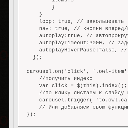
        items:5

        }

    }

    loop: true, // закольцевать

    nav: true, // кнопки вперед/н
    autoplay:true, // автопрокрут
    autoplayTimeout:3000, // заде
    autoplayHoverPause:false, //
  });

carousel.on('click', '.owl-item'
    //получить индекс

    var click = $(this).index();

    //по клику листаем к слайду 
    carousel.trigger( 'to.owl.ca
    // Или добавляем свою функци