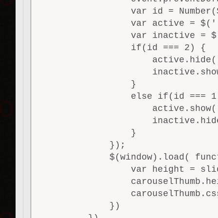
                var id = Number(
                var active = $('
                var inactive = $
                if(id === 2) {

                    active.hide('
                    inactive.show
                }

                else if(id === 1)
                    active.show('
                    inactive.hide
                }

            });

            $(window).load( funct
                var height = sli
                carouselThumb.he
                carouselThumb.cs
            })
