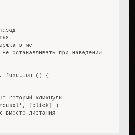
азад

ка

ржка в мс

 не останавливать при наведении

, function () {

на который кликнули

rousel', [click] )

ю вместо листания
