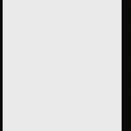
ctive');

.inactive');
