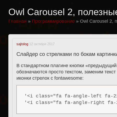
Owl Carousel 2, полезн
Главная
»
Программирование
»
Owl Carousel 2,
sajtolog
12 октября 2017
Слайдер со стрелками по бокам картинк
В стандартном плагине кнопки «предыдущий
обозначаются просто текстом, заменим текст
иконки стрелок с fontawesome:
'<i class="fa fa-angle-left fa-2
'<i class="fa fa-angle-right fa-