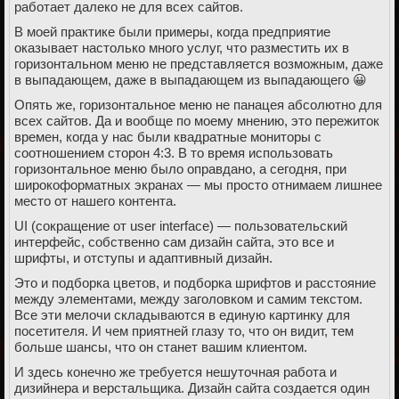
работает далеко не для всех сайтов.
В моей практике были примеры, когда предприятие
оказывает настолько много услуг, что разместить их в
горизонтальном меню не представляется возможным, даже
в выпадающем, даже в выпадающем из выпадающего 😀
Опять же, горизонтальное меню не панацея абсолютно для
всех сайтов. Да и вообще по моему мнению, это пережиток
времен, когда у нас были квадратные мониторы с
соотношением сторон 4:3. В то время использовать
горизонтальное меню было оправдано, а сегодня, при
широкоформатных экранах — мы просто отнимаем лишнее
место от нашего контента.
UI (сокращение от user interface) — пользовательский
интерфейс, собственно сам дизайн сайта, это все и
шрифты, и отступы и адаптивный дизайн.
Это и подборка цветов, и подборка шрифтов и расстояние
между элементами, между заголовком и самим текстом.
Все эти мелочи складываются в единую картинку для
посетителя. И чем приятней глазу то, что он видит, тем
больше шансы, что он станет вашим клиентом.
И здесь конечно же требуется нешуточная работа и
дизийнера и верстальщика. Дизайн сайта создается один