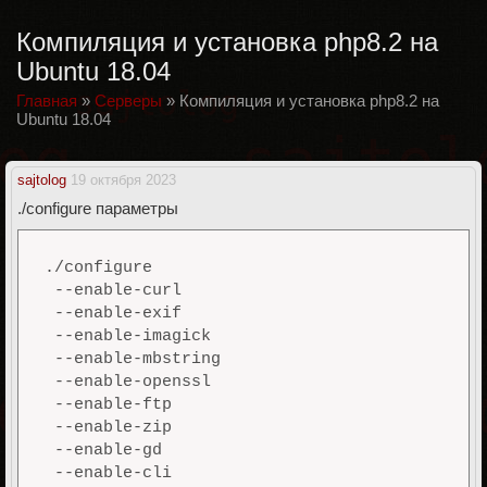
Компиляция и установка php8.2 на
Ubuntu 18.04
Главная
»
Серверы
»
Компиляция и установка php8.2 на
Ubuntu 18.04
sajtolog
19 октября 2023
./configure параметры
./configure 

 --enable-curl 

 --enable-exif 

 --enable-imagick 

 --enable-mbstring 

 --enable-openssl 

 --enable-ftp 

 --enable-zip 

 --enable-gd 

 --enable-cli 
