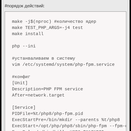
#порядок действий:
make -j$(nproc) #количество ядер

make TEST_PHP_ARGS=-j4 test

make install

php --ini

#устанваливаем в систему

vim /etc/systemd/system/php-fpm.service

#конфиг

[Unit]

Description=PHP FPM service

After=network.target

[Service]

PIDFile=%t/php8/php-fpm.pid

ExecStartPre=/bin/mkdir --parents %t/php8

ExecStart=/opt/php/php8/sbin/php-fpm --fpm-co