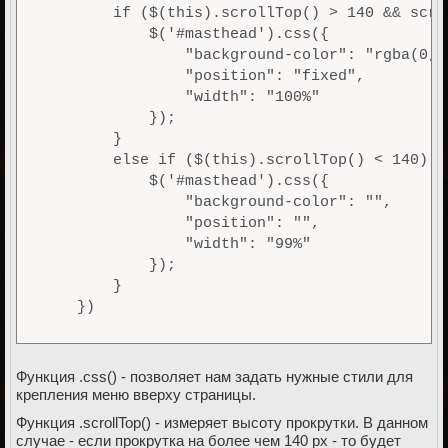
        if ($(this).scrollTop() > 140 && scre
            $('#masthead').css({

                "background-color": "rgba(0,0,
                "position": "fixed",

                "width": "100%"

            });

        }

        else if ($(this).scrollTop() < 140) {

            $('#masthead').css({

                "background-color": "",

                "position": "",

                "width": "99%"

            });

        }

Функция .css() - позволяет нам задать нужные стили для
крепления меню вверху страницы.
Функция .scrollTop() - измеряет высоту прокрутки. В данном
случае - если прокрутка на более чем 140 px - то будет